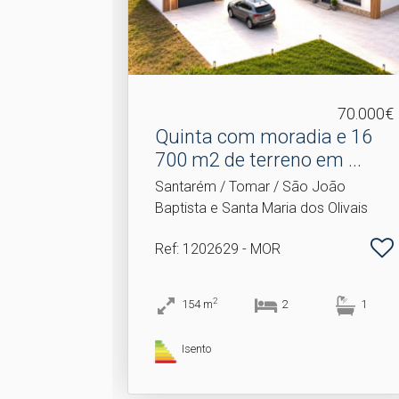
70.000€
Quinta com moradia e 16
700 m2 de terreno em .​..
Santarém / Tomar / São João
Baptista e Santa Maria dos Olivais
Ref
: 1202629 - MOR
2
154
m
2
1
Isento