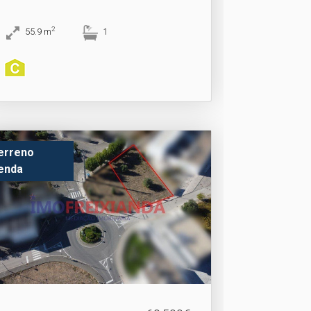
2
55.9
m
1
erreno
enda