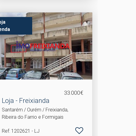
oja
enda
33.000€
Loja - Freixianda
Santarém / Ourém / Freixianda,
Ribeira do Farrio e Formigais
Ref
: 1202621 - LJ