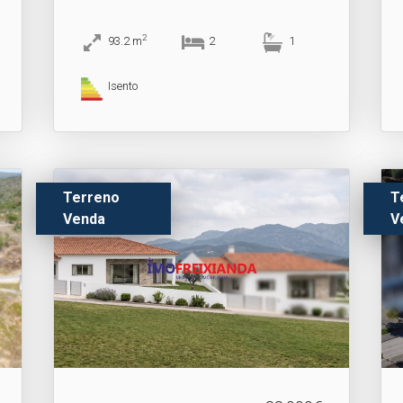
2
93.2
m
2
1
Isento
Terreno
T
Venda
V