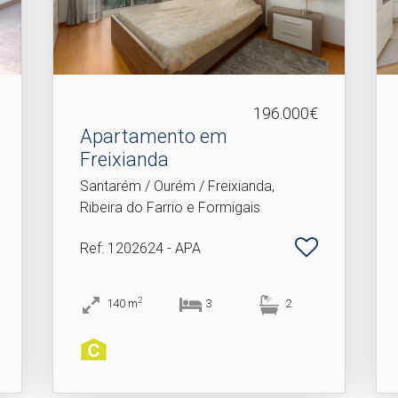
196.000€
Apartamento em
Freixianda
Santarém / Ourém / Freixianda,
Ribeira do Farrio e Formigais
Ref
: 1202624 - APA
2
140
m
3
2