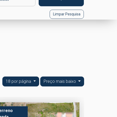
Limpar Pesquisa
18 por página
Preço mais baixo
erreno
enda