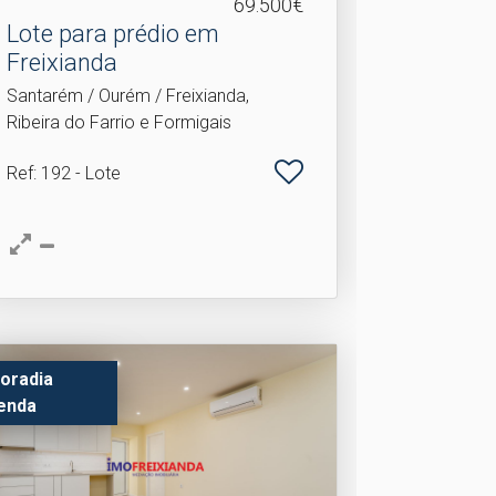
69.500€
Lote para prédio em
Freixianda
Santarém / Ourém / Freixianda,
Ribeira do Farrio e Formigais
Ref
: 192 - Lote
oradia
enda