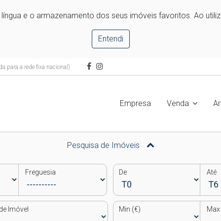
e língua e o armazenamento dos seus imóveis favoritos. Ao utili
Entendi
 para a rede fixa nacional)
Empresa
Venda
A
Pesquisa de Imóveis
Freguesia
De
Até
de Imóvel
Min (€)
Max 