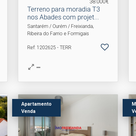
38.000€
Terreno para moradia T3
nos Abades com projet.​..
Santarém / Ourém / Freixianda,
Ribeira do Farrio e Formigais
Ref
: 1202625 - TERR
Apartamento
M
Venda
V