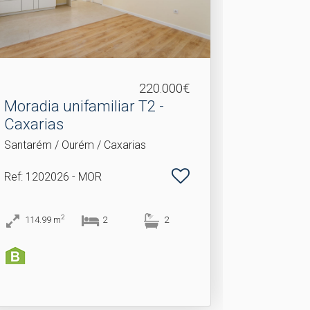
220.000€
Moradia unifamiliar T2 -
Caxarias
Santarém / Ourém / Caxarias
Ref
: 1202026 - MOR
2
114.99
m
2
2