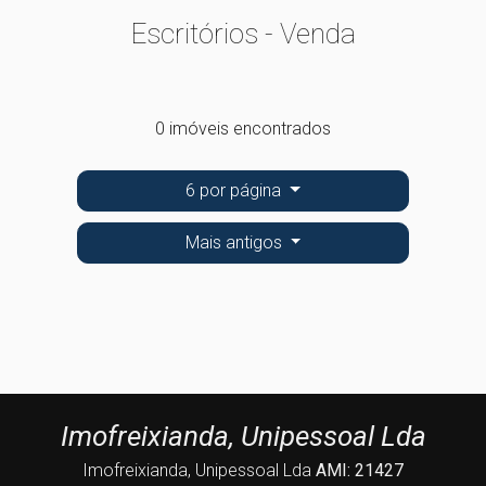
Escritórios - Venda
0 imóveis encontrados
6 por página
Mais antigos
Imofreixianda, Unipessoal Lda
Imofreixianda, Unipessoal Lda
AMI: 21427