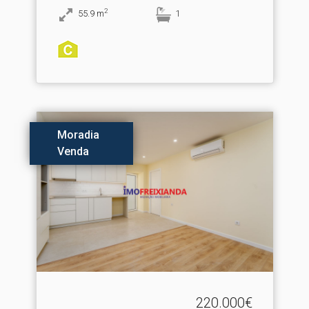
2
55.9
m
1
Moradia
Venda
220.000€