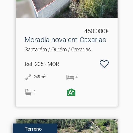
450.000€
Moradia nova em Caxarias
Santarém / Ourém / Caxarias
Ref
: 205 - MOR
2
245
m
4
1
Terreno