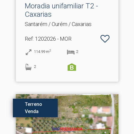
Moradia unifamiliar T2 -
Caxarias
Santarém / Ourém / Caxarias
Ref
: 1202026 - MOR
2
114.99
m
2
2
Terreno
Venda