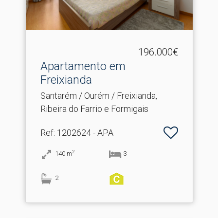
196.000€
Apartamento em
Freixianda
Santarém / Ourém / Freixianda,
Ribeira do Farrio e Formigais
Ref
: 1202624 - APA
2
140
m
3
2