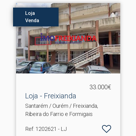
Loja
Venda
33.000€
Loja - Freixianda
Santarém / Ourém / Freixianda,
Ribeira do Farrio e Formigais
Ref
: 1202621 - LJ