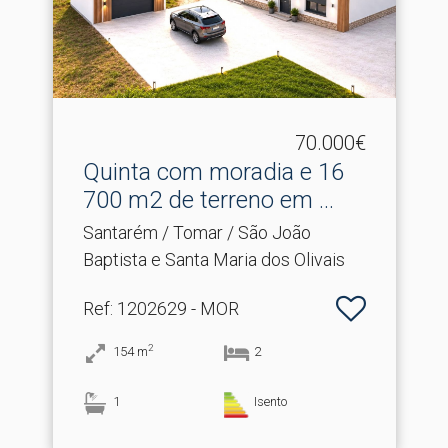
70.000€
Quinta com moradia e 16
700 m2 de terreno em .​..
Santarém / Tomar / São João
Baptista e Santa Maria dos Olivais
Ref
: 1202629 - MOR
2
154
m
2
1
Isento