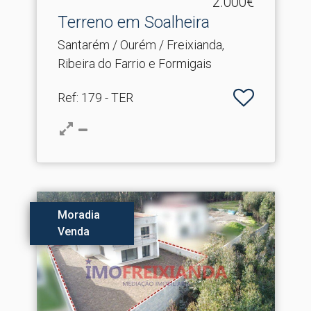
2.000€
Terreno em Soalheira
Santarém / Ourém / Freixianda,
Ribeira do Farrio e Formigais
Ref
: 179 - TER
Moradia
Venda