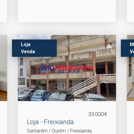
Loja
M
Venda
V
33.000€
Loja - Freixianda
Santarém / Ourém / Freixianda,