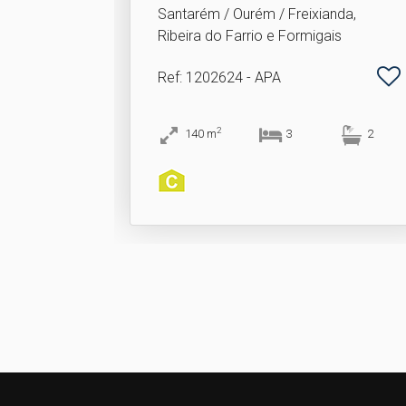
Santarém / Ourém / Freixianda,
Ribeira do Farrio e Formigais
Ref
: 1202624 - APA
2
140
m
3
2