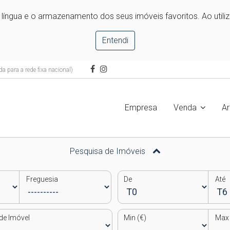
e língua e o armazenamento dos seus imóveis favoritos. Ao utili
Entendi
 para a rede fixa nacional)
Empresa
Venda
A
Pesquisa de Imóveis
Freguesia
De
Até
de Imóvel
Min (€)
Max 