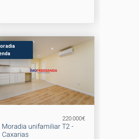
oradia
enda
220.000€
Moradia unifamiliar T2 -
Caxarias