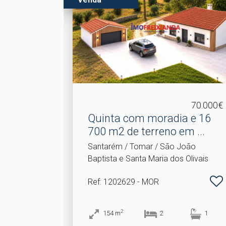
70.000€
Quinta com moradia e 16
700 m2 de terreno em .​..
Santarém / Tomar / São João
Baptista e Santa Maria dos Olivais
Ref
: 1202629 - MOR
2
154
m
2
1