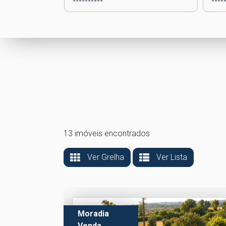
13 imóveis encontrados
Ver Grelha
Ver Lista
Moradia
Venda