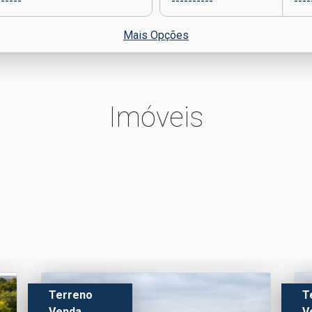
Mais Opções
Imóveis
Terreno
T
Venda
V