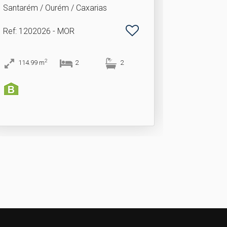
Santarém / Ourém / Caxarias
Ref
: 1202026 - MOR
2
114.99
m
2
2