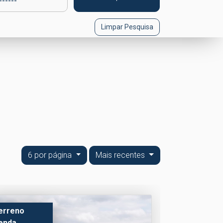
Limpar Pesquisa
6 por página
Mais recentes
erreno
enda