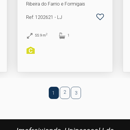
Ribeira do Farrio e Formigais
Ref
: 1202621 - LJ
2
55.9
m
1
2
1
3