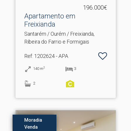
196.000€
Apartamento em
Freixianda
Santarém / Ourém / Freixianda,
Ribeira do Farrio e Formigais
Ref
: 1202624 - APA
2
140
m
3
2
Moradia
Venda