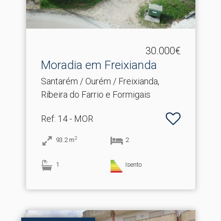
30.000€
Moradia em Freixianda
Santarém / Ourém / Freixianda,
Ribeira do Farrio e Formigais
Ref
: 14 - MOR
2
93.2
m
2
1
Isento