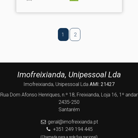
1
2
Imofreixianda, Unipessoal Lda
Imofreixianda, Unipessoal Lda
AMI: 21427
Rua Dom Afonso Henriques, n.º 18, Freixianda, Loja 16, 1º andar
2435-250
Santarém
geral@imofreixianda.pt
+351 249 194 445
(Chamada para a rede fixa nacional)