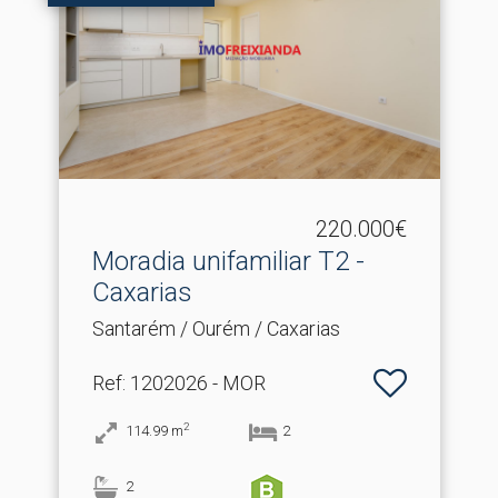
220.000€
Moradia unifamiliar T2 -
Caxarias
Santarém / Ourém / Caxarias
Ref
: 1202026 - MOR
2
114.99
m
2
2