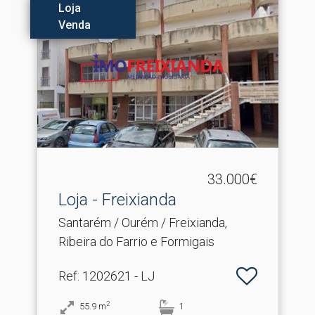
Loja
Venda
33.000€
Loja - Freixianda
Santarém / Ourém / Freixianda,
Ribeira do Farrio e Formigais
Ref
: 1202621 - LJ
2
55.9
m
1