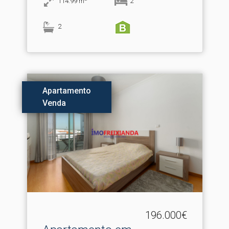
114.99
m
2
2
Apartamento
Venda
196.000€