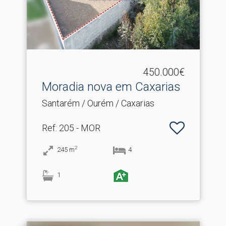
450.000€
Moradia nova em Caxarias
Santarém / Ourém / Caxarias
Ref
: 205 - MOR
2
245
m
4
1