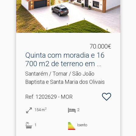
70.000€
Quinta com moradia e 16
700 m2 de terreno em .​..
Santarém / Tomar / São João
Baptista e Santa Maria dos Olivais
Ref
: 1202629 - MOR
2
154
m
2
1
Isento