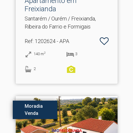
Apartamento em
Freixianda
Santarém / Ourém / Freixianda,
Ribeira do Farrio e Formigais
Ref
: 1202624 - APA
2
140
m
3
2
Moradia
Venda