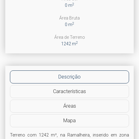
2
0 m
Área Bruta
2
0 m
Área de Terreno
2
1242 m
Descrição
Características
Áreas
Mapa
Terreno com 1242 m², na Ramalheira, inserido em zona 