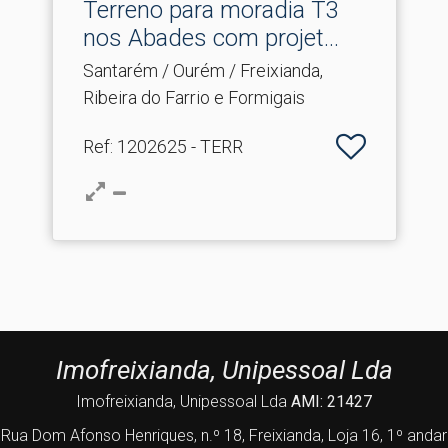
Terreno para moradia T3
nos Abades com projet.​..
Santarém / Ourém / Freixianda,
Ribeira do Farrio e Formigais
Ref
: 1202625 - TERR
Imofreixianda, Unipessoal Lda
Imofreixianda, Unipessoal Lda
AMI: 21427
Rua Dom Afonso Henriques, n.º 18, Freixianda, Loja 16, 1º andar